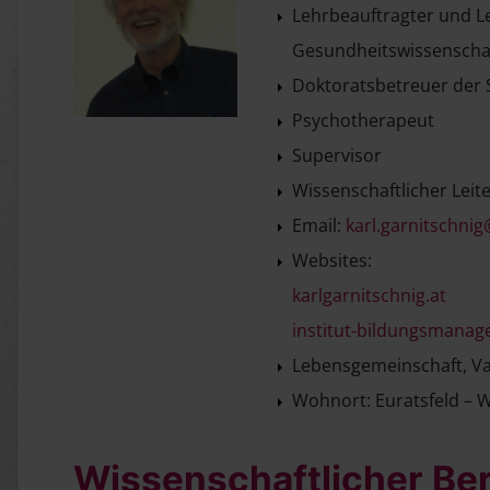
Lehrbeauftragter und L
Gesundheitswissenschaf
Doktoratsbetreuer der S
Psychotherapeut
Supervisor
Wissenschaftlicher Leit
Email:
karl.garnitschnig
Websites:
karlgarnitschnig.at
institut-bildungsmanag
Lebensgemeinschaft, Va
Wohnort: Euratsfeld – 
Wissenschaftlicher Bera