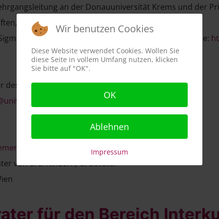
ehrgangsleitung an der Donauuniversität Krems und der Pri
ten, Medizinische Informatik und Technik
Wir benutzen Cookies
igmund Freud Privat Universität Wien (Curriculum Vitae:
ht
Diese Website verwendet Cookies. Wollen Sie
diese Seite in vollem Umfang nutzen, klicken
Sie bitte auf "OK".
er des Instituts für Bildungsmanagements
OK
@univie.ac.at
Ablehnen
ement.at
Impressum
ter von drei Kindern, Großvater
Wien
ter für den Bereich Interkul