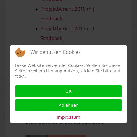
Projektbericht 2018 mit
Feedback
Projektbericht 2017 mit
Feedback
Projektbericht 2016 mit
Wir benutzen Cookies
Feedback
Diese Website verwendet Cookies. Wollen Sie diese
Projektbericht 2015 mit
Seite in vollem Umfang nutzen, klicken Sie bitte auf
"OK".
Feedback
OK
weitere...
Ablehnen
Referentin:
Impressum
Dr.in Gerlinde Grübl-Schößwender