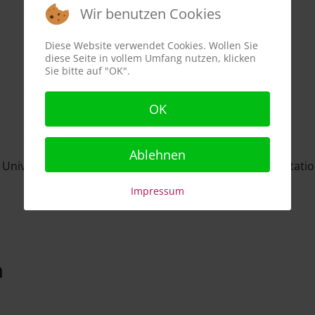
Wir benutzen Cookies
Diese Website verwendet Cookies. Wollen Sie
diese Seite in vollem Umfang nutzen, klicken
Sie bitte auf "OK".
OK
Ablehnen
r Universität Wien, Psychotherapeut, Supervisor, Dissertat
Impressum
n