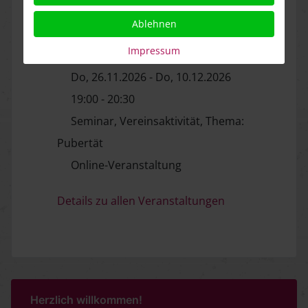
Pubertät - Chaos und Konflikt
Ablehnen
ohne Ende oder Aufbruch und
Impressum
Chance?
Do, 26.11.2026 - Do, 10.12.2026
19:00 - 20:30
Seminar, Vereinsaktivität, Thema:
Pubertät
Online-Veranstaltung
Details zu allen Veranstaltungen
Herzlich willkommen!