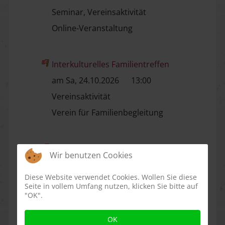
Seminar, Vereinsaktivität
Online-Veranstaltung
Interkulturelles Familientreffen
am Sa, 24.10.2026
13:00
Vereinsaktivität
Verein für Familienbegleitung
Interkulturelles Familientreffen
Wir benutzen Cookies
am Sa, 21.11.2026
13:00
Diese Website verwendet Cookies. Wollen Sie diese
Vereinsaktivität
Seite in vollem Umfang nutzen, klicken Sie bitte auf
"OK".
Verein für Familienbegleitung
OK